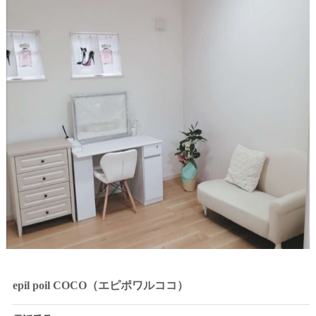
epil poil COCO（エピポワルココ）