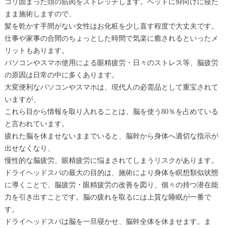
コリ固まった頭の筋肉をストレッチします。ベッドに仰向けに寝た
まま施術しますので、
髪を乾かす手間がない女性はお化粧を少し直す程度で大丈夫です。
仕事や家事の合間のちょっとした時間で気楽に癒されるといったメ
リットもあります。
パソコンやスマホ使用による眼精疲労・日々のストレス等、脳疲労
の原因は日常の中に多くあります。
大変便利なパソコンやスマホは、現代人の必需品として重宝されて
いますが、
これら目から情報を取り入れることは、脳を使う80％を占めている
と言われています。
疲れた脳を休ませないままでいると、脳幹から身体へ適切な指示が
出せなくなり、
慢性的な脳疲労、眼精疲労に悩まされてしまうリスクがあります。
ドライヘッドスパの最大の目的は、施術により身体を瞑想類似状態
に導くことで、脳疲労・眼精疲労の改善を図り、個々の持つ潜在能
力を引き出すことです。脳の疲れを取るには上質な睡眠が一番で
す。
ドライヘッドスパは脳を一旦寝かせ、脳幹全体を休ませます。ま