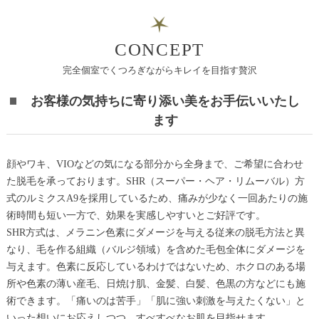
CONCEPT
完全個室でくつろぎながらキレイを目指す贅沢
お客様の気持ちに寄り添い美をお手伝いいたし
ます
顔やワキ、VIOなどの気になる部分から全身まで、ご希望に合わせ
た脱毛を承っております。SHR（スーパー・ヘア・リムーバル）方
式のルミクスA9を採用しているため、痛みが少なく一回あたりの施
術時間も短い一方で、効果を実感しやすいとご好評です。
SHR方式は、メラニン色素にダメージを与える従来の脱毛方法と異
なり、毛を作る組織（バルジ領域）を含めた毛包全体にダメージを
与えます。色素に反応しているわけではないため、ホクロのある場
所や色素の薄い産毛、日焼け肌、金髪、白髪、色黒の方などにも施
術できます。「痛いのは苦手」「肌に強い刺激を与えたくない」と
いった想いにお応えしつつ、すべすべなお肌を目指せます。