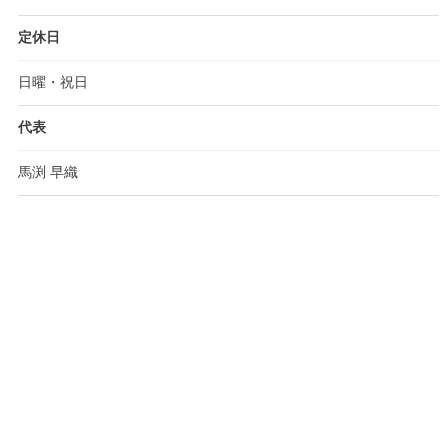
定休日
日曜・祝日
代表
馬渕 早織