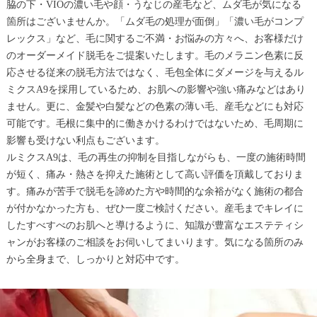
脇の下・VIOの濃い毛や顔・うなじの産毛など、ムダ毛が気になる
箇所はございませんか。「ムダ毛の処理が面倒」「濃い毛がコンプ
レックス」など、毛に関するご不満・お悩みの方々へ、お客様だけ
のオーダーメイド脱毛をご提案いたします。毛のメラニン色素に反
応させる従来の脱毛方法ではなく、毛包全体にダメージを与えるル
ミクスA9を採用しているため、お肌への影響や強い痛みなどはあり
ません。更に、金髪や白髪などの色素の薄い毛、産毛などにも対応
可能です。毛根に集中的に働きかけるわけではないため、毛周期に
影響も受けない利点もございます。
ルミクスA9は、毛の再生の抑制を目指しながらも、一度の施術時間
が短く、痛み・熱さを抑えた施術として高い評価を頂戴しておりま
す。痛みが苦手で脱毛を諦めた方や時間的な余裕がなく施術の都合
が付かなかった方も、ぜひ一度ご検討ください。産毛までキレイに
したすべすべのお肌へと導けるように、知識が豊富なエステティシ
ャンがお客様のご相談をお伺いしてまいります。気になる箇所のみ
から全身まで、しっかりと対応中です。