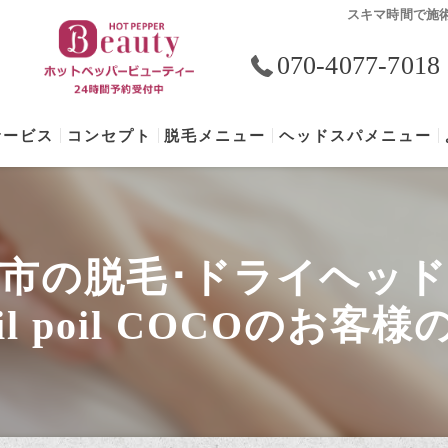
スキマ時間で施
070-4077-7018
サービス
コンセプト
脱毛メニュー
ヘッドスパメニュー
お客様のお声
口コミ情報
市の脱毛･ドライヘッ
epil poil COCOの評判
pil poil COCOのお客様